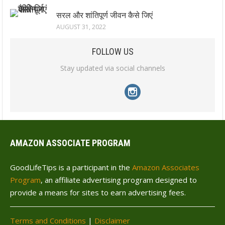
सरल और शांतिपूर्ण जीवन कैसे जिएं
AUGUST 31, 2022
FOLLOW US
Stay updated via social channels
AMAZON ASSOCIATE PROGRAM
GoodLifeTips is a participant in the
Amazon Associates
Program
, an affiliate advertising program designed to
provide a means for sites to earn advertising fees.
Terms and Conditions
|
Disclaimer