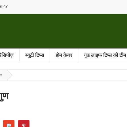
OLICY
 रेसिपीज़
ब्यूटी टिप्स
होम केयर
गुड लाइफ टिप्स की टीम
वन
गुण