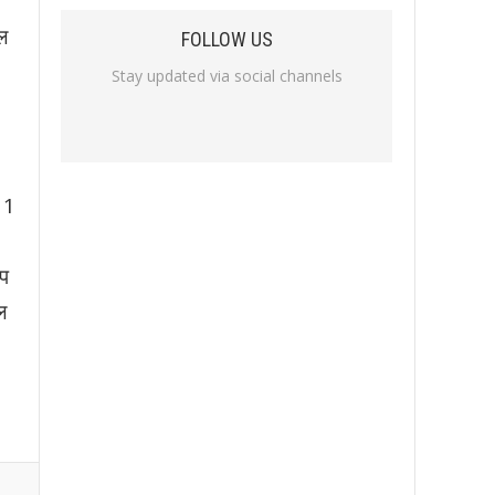
ल
FOLLOW US
Stay updated via social channels
, 1
आप
ल